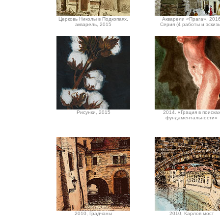
Церковь Николы в Подкопаях,
Акварели «Прага», 201
акварель, 2015
Серия (4 работы и эскиз
Рисунки, 2015
2014. «Грация в поиска
фундаментальности»
2010, Градчаны
2010, Карлов мост