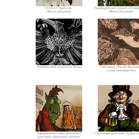
2016-17, Брегель.
Пивоварня ресторана «Севе
Много рисунков
Много рисунков
Samhain APA (Victory Art Brew)
Пивзавод «Велка Морава
схема пивоварения
Оформление пива Bishofshof
Персонаж для паба «Одна т
для паба «Веселый гоблин»