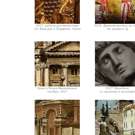
2017, работы для монастыря
2018: Древняя роспись по ги
Св. Вацлава и Людмилы, Чухия
Не унывать! )))
Храм в Пехра-Яковлевском,
2017: Музейное,
октябрь, 2017
со скульптур и рельефо