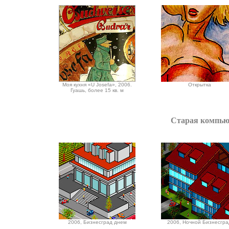
Моя кухня «U Josefa», 2006.
Открытка
Гуашь, более 15 кв. м
Старая компьют
2006, Бизнесград днем
2006, Ночной Бизнесгра