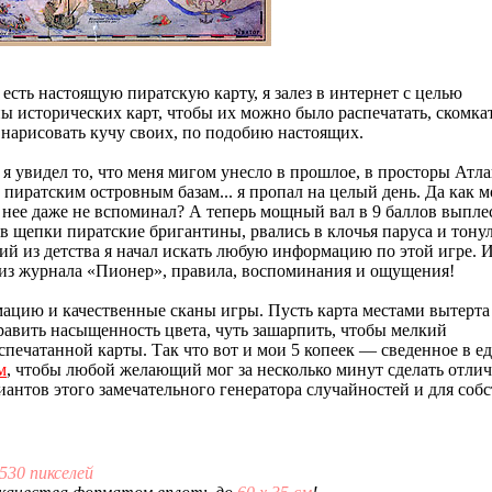
есть настоящую пиратскую карту, я залез в интернет с целью
аны исторических карт, чтобы их можно было распечатать, скомкат
, нарисовать кучу своих, по подобию настоящих.
я увидел то, что меня мигом унесло в прошлое, в просторы Атла
пиратским островным базам... я пропал на целый день. Да как м
ро нее даже не вспоминал? А теперь мощный вал в 9 баллов выпле
 в щепки пиратские бригантины, рвались в клочья паруса и тону
ий из детства я начал искать любую информацию по этой игре. И
 из журнала «Пионер», правила, воспоминания и ощущения!
мацию и качественные сканы игры. Пусть карта местами вытерта
править насыщенность цвета, чуть зашарпить, чтобы мелкий
спечатанной карты. Так что вот и мои 5 копеек — сведенное в е
м
, чтобы любой желающий мог за несколько минут сделать отли
иантов этого замечательного генератора случайностей и для соб
2530 пикселей