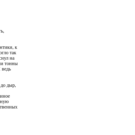
ь,
нтики, к
огло так
снул на
ли тонны
 ведь
 до дыр,
диное
чную
ственных