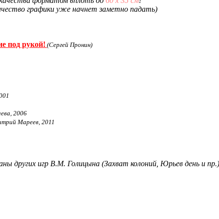
о качества форматом вплоть до
60 х 35 см
!
ачество графики уже начнет заметно падать)
е под рукой!
(Сергей Пронин)
001
ева, 2006
трий Мареев, 2011
аны других игр В.М. Голицына (Захват колоний, Юрьев день и пр.)