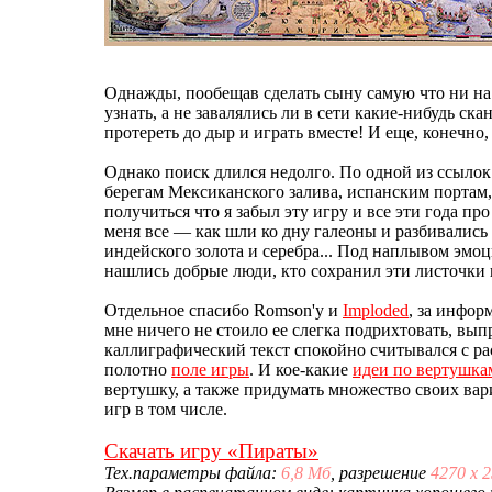
Однажды, пообещав сделать сыну самую что ни на 
узнать, а не завалялись ли в сети какие-нибудь ск
протереть до дыр и играть вместе! И еще, конечно
Однако поиск длился недолго. По одной из ссылок 
берегам Мексиканского залива, испанским портам, 
получиться что я забыл эту игру и все эти года п
меня все — как шли ко дну галеоны и разбивались
индейского золота и серебра... Под наплывом эмоц
нашлись добрые люди, кто сохранил эти листочки
Отдельное спасибо Romson'у и
Imploded
, за инфор
мне ничего не стоило ее слегка подрихтовать, вы
каллиграфический текст спокойно считывался с ра
полотно
поле игры
. И кое-какие
идеи по вертушка
вертушку, а также придумать множество своих вар
игр в том числе.
Скачать игру «Пираты»
Тех.параметры файла:
6,8 Мб
, разрешение
4270 х 