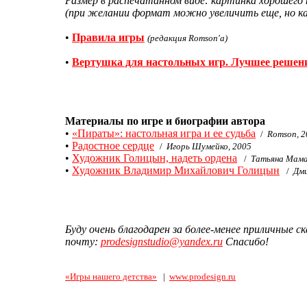
Размер в распечатанном виде: картинка хорошег
(при желании формат можно увеличить еще, но к
•
Правила игры
(редакция Romson'a)
•
Вертушка для настольных игр. Лучшее решени
Материалы по игре и биографии автора
•
«Пираты»: настольная игра и ее судьба
/
Romson, 2
•
Радостное сердце
/
Игорь Шумейко, 2005
•
Художник Голицын, надеть ордена
/
Татьяна Мама
•
Художник Владимир Михайлович Голицын
/
Дми
Буду очень благодарен за более-менее приличные ск
почту:
prodesignstudio@yandex.ru
Спасибо!
«Игры нашего детства»
|
www.prodesign.ru